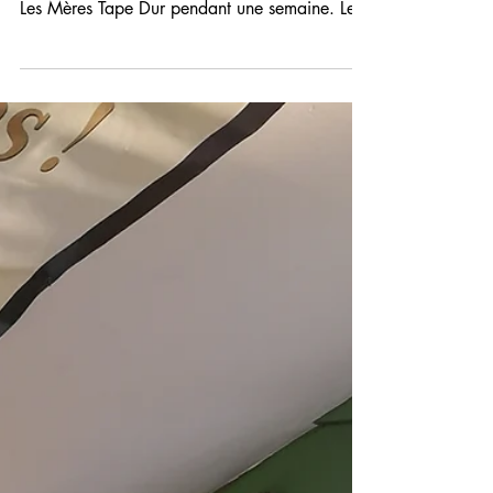
Bonjour à tous, c’est Léonie et Djaïs, des
stagiaires de 4ème. On a fait notre stage chez
Les Mères Tape Dur pendant une semaine. Le...