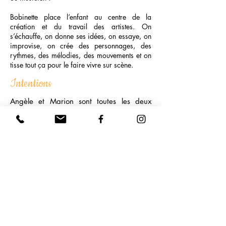
Bobinette place l’enfant au centre de la
création et du travail des artistes. On
s’échauffe, on donne ses idées, on essaye, on
improvise, on crée des personnages, des
rythmes, des mélodies, des mouvements et on
tisse tout ça pour le faire vivre sur scène.
Intentions
Angèle et Marion sont toutes les deux
professeurs. Elles passent beaucoup de
temps en cours pour transmettre leur
savoir-faire. L’idée a germé de faire de
cette transmission, de cet art de la
transmission, un spectacle.
Un spectacle comme un concept
participatif et créatif pour permettre à
chacun de s’exprimer et de s’engager
dans un travail culturel. Une forme de
spectacle adaptée aux enfants pour qu’ils
puissent aller à la rencontre des arts de la
scène. Avec Bobinette, les Mères tape-
dur aimeraient planter des graines