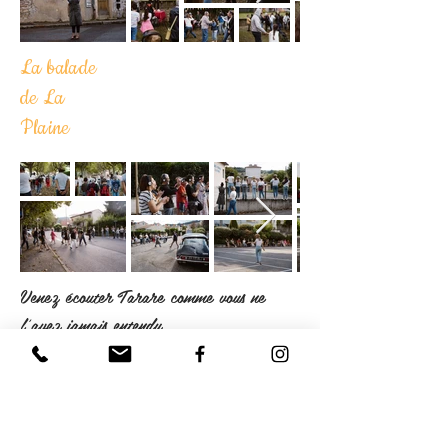
La balade
de La
Plaine
Venez écouter Tarare comme vous ne
l'avez jamais entendu
Tarare est composé de 8 quartiers,
chaque quartier a son histoire, son
âme et ses habitants.
A partir de
ces mémoires vives et avec toutes